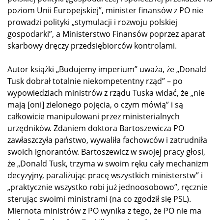
poziom Unii Europejskiej”, minister finansów z PO nie
prowadzi polityki „stymulacji i rozwoju polskiej
gospodarki”, a Ministerstwo Finansów poprzez aparat
skarbowy dręczy przedsiębiorców kontrolami.
Autor książki „Budujemy imperium” uważa, że „Donald
Tusk dobrał totalnie niekompetentny rząd” – po
wypowiedziach ministrów z rządu Tuska widać, że „nie
mają [oni] zielonego pojęcia, o czym mówią” i są
całkowicie manipulowani przez ministerialnych
urzędników. Zdaniem doktora Bartoszewicza PO
zawłaszczyła państwo, wywaliła fachowców i zatrudniła
swoich ignorantów. Bartoszewicz w swojej pracy głosi,
że „Donald Tusk, trzyma w swoim ręku cały mechanizm
decyzyjny, paraliżując pracę wszystkich ministerstw” i
„praktycznie wszystko robi już jednoosobowo”, ręcznie
sterując swoimi ministrami (na co zgodził się PSL).
Miernota ministrów z PO wynika z tego, że PO nie ma