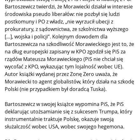
Bartoszewicz twierdzi, że Morawiecki działał w interesie
środowiska pseudo liberałów: nie pozbył się ludzi
postkomuny i PO z władz, „nie wyrzucił ubecji z
prokuratury, z sądownictwa, ze szkolnictwa wyższego
[…], wojska i policji”. Kolejnym dowodem dla
Bartoszewicza na szkodliwość Morawieckiego jest to, że
na dług europejski zapisany w KPO zgodził się PiS za
rządów Mateusza Morawieckiego (PiS nie chciał się
wycofać z KPO, wykazując tym lojalność wobec UE).
Autor książki wydanej przez Zonę Zero uważa, że
Morawiecki to agent globalistów, który działa na szkodę
Polski (nie przypadkiem był doradcą Tuska).
Bartoszewicz w swojej książce wypomina PiS, że PiS
deklarując utożsamianie się z sukcesem Trumpa, który
instrumentalnie traktuje Polskę, okazuje swoją
służalczość wobec USA, wobec swojego hegemona.