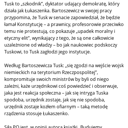
Tusk to „szkodnik”, dyktator udający demokratę, który
działa jak Łukaszenka. Bartoszewicz w swojej pracy
przypomina, że Tusk w senacie zapowiedział, że będzie
łamał Konstytucję – a prawnicy, profesorowie przeciwko
temu nie protestują, co pokazuje „upadek moralny i
etyczny elit”, wynikający z tego, że są one całkowicie
uzależnione od władzy – bo jak naukowiec podskoczy
Tuskowi, to Tusk zagłodzi jego instytucje.
Według Bartoszewicza Tusk: „się zgodzi na wejście wojsk
niemieckich na terytorium Rzeczpospolitej”,
kompromituje swoich ministrów by byli od niego
zależni, każe urzędnikowi coś powiedzieć i obserwuje,
jaka jest reakcja społeczna – jak się intryga Tuska
spodoba, urzędnik zostaje, jak się nie spodoba,
urzędnik zostaje kozłem ofiarnym – taką metodę
rządzenia stosuje Łukaszenko.
Siłą PO jest, w opinii autora książki „Budujemy