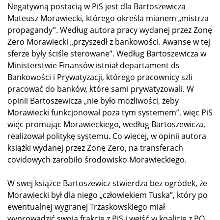
Negatywną postacią w PiS jest dla Bartoszewicza
Mateusz Morawiecki, którego określa mianem „mistrza
propagandy”. Według autora pracy wydanej przez Zonę
Zero Morawiecki „przyszedł z bankowości. Awanse w tej
sferze były ściśle sterowane”. Według Bartoszewicza w
Ministerstwie Finansów istniał departament ds
Bankowości i Prywatyzacji, którego pracownicy szli
pracować do banków, które sami prywatyzowali. W
opinii Bartoszewicza „nie było możliwości, żeby
Morawiecki funkcjonował poza tym systemem”, więc PiS
więc promując Morawieckiego, według Bartoszewicza,
realizował politykę systemu. Co więcej, w opinii autora
książki wydanej przez Zonę Zero, na transferach
covidowych zarobiło środowisko Morawieckiego.
W swej książce Bartoszewicz stwierdza bez ogródek, że
Morawiecki był dla niego „człowiekiem Tuska”, który po
ewentualnej wygranej Trzaskowskiego miał
wyprowadzić swoją frakcję z PiS i wejść w koalicję z PO.