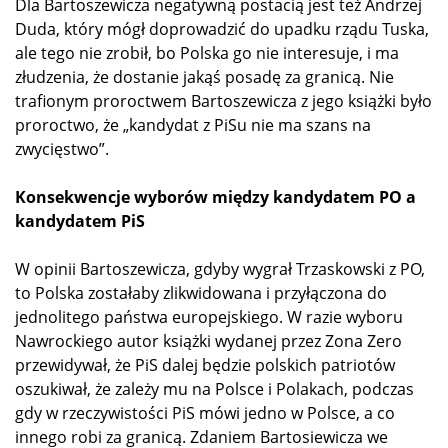
Dla Bartoszewicza negatywną postacią jest też Andrzej
Duda, który mógł doprowadzić do upadku rządu Tuska,
ale tego nie zrobił, bo Polska go nie interesuje, i ma
złudzenia, że dostanie jakąś posadę za granicą. Nie
trafionym proroctwem Bartoszewicza z jego książki było
proroctwo, że „kandydat z PiSu nie ma szans na
zwycięstwo”.
Konsekwencje wyborów między kandydatem PO a
kandydatem PiS
W opinii Bartoszewicza, gdyby wygrał Trzaskowski z PO,
to Polska zostałaby zlikwidowana i przyłączona do
jednolitego państwa europejskiego. W razie wyboru
Nawrockiego autor książki wydanej przez Zona Zero
przewidywał, że PiS dalej będzie polskich patriotów
oszukiwał, że zależy mu na Polsce i Polakach, podczas
gdy w rzeczywistości PiS mówi jedno w Polsce, a co
innego robi za granicą. Zdaniem Bartosiewicza we