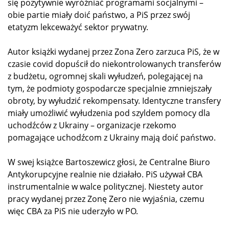
się pozytywnie wyróżniać programami socjalnymi –
obie partie miały doić państwo, a PiS przez swój
etatyzm lekceważyć sektor prywatny.
Autor książki wydanej przez Zona Zero zarzuca PiS, że w
czasie covid dopuścił do niekontrolowanych transferów
z budżetu, ogromnej skali wyłudzeń, polegającej na
tym, że podmioty gospodarcze specjalnie zmniejszały
obroty, by wyłudzić rekompensaty. Identyczne transfery
miały umożliwić wyłudzenia pod szyldem pomocy dla
uchodźców z Ukrainy – organizacje rzekomo
pomagające uchodźcom z Ukrainy mają doić państwo.
W swej książce Bartoszewicz głosi, że Centralne Biuro
Antykorupcyjne realnie nie działało. PiS używał CBA
instrumentalnie w walce politycznej. Niestety autor
pracy wydanej przez Zonę Zero nie wyjaśnia, czemu
więc CBA za PiS nie uderzyło w PO.