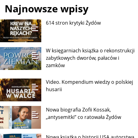
Najnowsze wpisy
614 stron krytyki Żydów
W księgarniach książka o rekonstrukcji
zabytkowych dworów, pałaców i
zamków
Video. Kompendium wiedzy o polskiej
husarii
Nowa biografia Zofii Kossak,
„antysemitki” co ratowała Żydów
Nowa książka o historii USA autorstwa