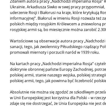
Zdaniem autora pracy „Nadchodzi imperialna Rosja” R
Ukrainie. Arkadiusza Siwko w swej pracy przypomniał, ż
uderzenie Rosji i Białorusi na kraje, które krytykują Ro
informacyjnej”. Białoruś w imieniu Rosji rozważa też z
polskich między rosyjskim Królewcem a zniewoloną prz
rosyjskiej armii są, bo miesięcznie można zarobić 2.30
Wartościowe są obserwacje autora pracy „Nadchodzi i
sanacji, tego, jak zwolennicy Piłsudskiego rządzący P
promowali miernoty i porzucili naród w 1939 roku.
Na kartach pracy „Nadchodzi imperialna Rosja” czyteln
doktrynie obronnej państw Europy Zachodniej, potrze
polskiej armii, stanie naszego wojska, polskiej strate
polskiej armii, tego, jak powinna być liczebność polski
Absolutnie nie można się zgodzić ze szkodliwym prześ
w Unii Europejskiej jest korzystna dla Polski – w rzecz
zdaje się nie dostrzegać, że Unia Europejska nie jest 