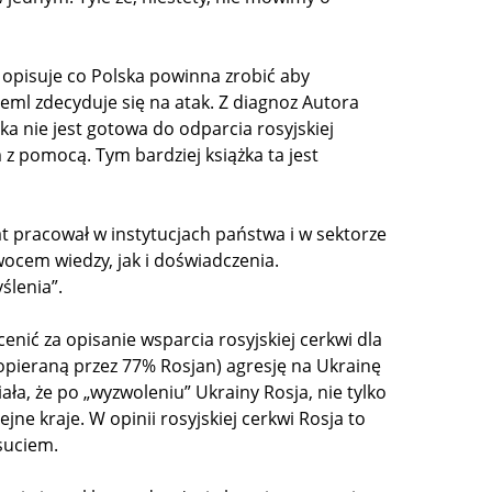
 opisuje co Polska powinna zrobić aby
Kreml zdecyduje się na atak. Z diagnoz Autora
ska nie jest gotowa do odparcia rosyjskiej
m z pomocą. Tym bardziej książka ta jest
at pracował w instytucjach państwa i w sektorze
ocem wiedzy, jak i doświadczenia.
ślenia”.
nić za opisanie wsparcia rosyjskiej cerkwi dla
popieraną przez 77% Rosjan) agresję na Ukrainę
ła, że po „wyzwoleniu” Ukrainy Rosja, nie tylko
ejne kraje. W opinii rosyjskiej cerkwi Rosja to
suciem.