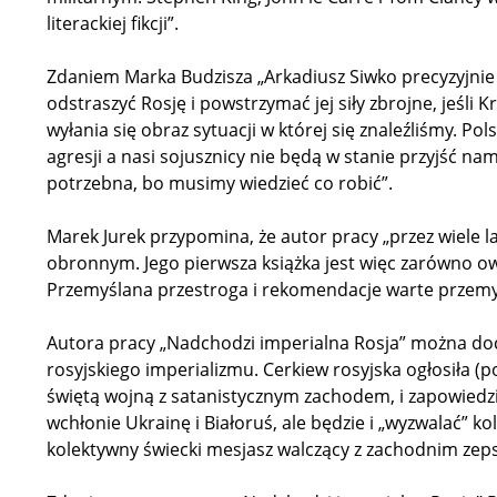
literackiej fikcji”.
Zdaniem Marka Budzisza „Arkadiusz Siwko precyzyjnie
odstraszyć Rosję i powstrzymać jej siły zbrojne, jeśli 
wyłania się obraz sytuacji w której się znaleźliśmy. Pol
agresji a nasi sojusznicy nie będą w stanie przyjść na
potrzebna, bo musimy wiedzieć co robić”.
Marek Jurek przypomina, że autor pracy „przez wiele l
obronnym. Jego pierwsza książka jest więc zarówno ow
Przemyślana przestroga i rekomendacje warte przemy
Autora pracy „Nadchodzi imperialna Rosja” można doce
rosyjskiego imperializmu. Cerkiew rosyjska ogłosiła (
świętą wojną z satanistycznym zachodem, i zapowiedzia
wchłonie Ukrainę i Białoruś, ale będzie i „wyzwalać” kol
kolektywny świecki mesjasz walczący z zachodnim zep