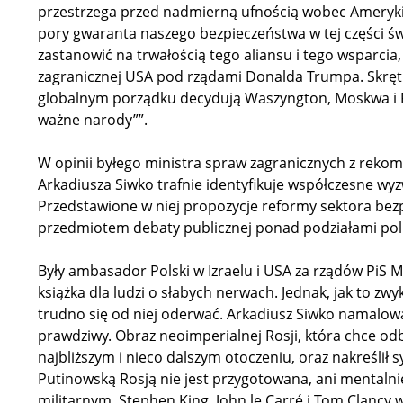
przestrzega przed nadmierną ufnością wobec Ameryki, 
pory gwaranta naszego bezpieczeństwa w tej części ś
zastanowić na trwałością tego aliansu i tego wsparcia,
zagranicznej USA pod rządami Donalda Trumpa. Skręt
globalnym porządku decydują Waszyngton, Moskwa i Pek
ważne narody””.
W opinii byłego ministra spraw zagranicznych z rekom
Arkadiusza Siwko trafnie identyfikuje współczesne wyz
Przedstawione w niej propozycje reformy sektora bez
przedmiotem debaty publicznej ponad podziałami poli
Były ambasador Polski w Izraelu i USA za rządów PiS Ma
książka dla ludzi o słabych nerwach. Jednak, jak to zwy
trudno się od niej oderwać. Arkadiusz Siwko namalow
prawdziwy. Obraz neoimperialnej Rosji, która chce 
najbliższym i nieco dalszym otoczeniu, oraz nakreślił 
Putinowską Rosją nie jest przygotowana, ani mentalnie
militarnym. Stephen King, John le Carré i Tom Clancy 