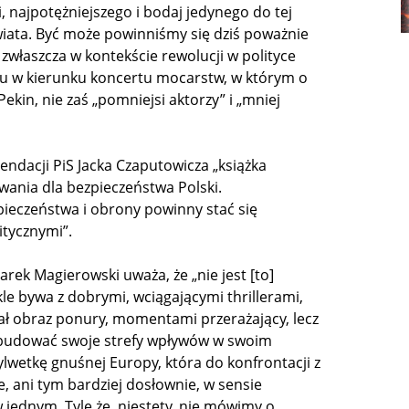
najpotężniejszego i bodaj jedynego do tej
wiata. Być może powinniśmy się dziś poważnie
 zwłaszcza w kontekście rewolucji w polityce
u w kierunku koncertu mocarstw, w którym o
in, nie zaś „pomniejsi aktorzy” i „mniej
endacji PiS Jacka Czaputowicza „książka
wania dla bezpieczeństwa Polski.
pieczeństwa i obrony powinny stać się
tycznymi”.
rek Magierowski uważa, że „nie jest [to]
kle bywa z dobrymi, wciągającymi thrillerami,
ał obraz ponury, momentami przerażający, lecz
odbudować swoje strefy wpływów w swoim
sylwetkę gnuśnej Europy, która do konfrontacji z
, ani tym bardziej dosłownie, w sensie
w jednym. Tyle że, niestety, nie mówimy o