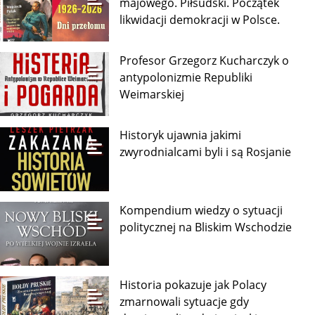
majowego. Piłsudski. Początek
likwidacji demokracji w Polsce.
Profesor Grzegorz Kucharczyk o
antypolonizmie Republiki
Weimarskiej
Historyk ujawnia jakimi
zwyrodnialcami byli i są Rosjanie
Kompendium wiedzy o sytuacji
politycznej na Bliskim Wschodzie
Historia pokazuje jak Polacy
zmarnowali sytuacje gdy