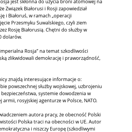
osja jest skłonna do użycia broni atomowej na
e Związek Białorusi i Rosji zapowiedział
sję i Białoruś, w ramach „operacji
ajęcie Przesmyku Suwalskiego, czyli ziem
ez Rosję Białorusią. Chętni do służby w
0 dolarów.
mperialna Rosja” na temat szkodliwości
olską zlikwidowali demokrację i praworządność,
icy znajdą interesujące informacje o:
bie powszechnej służby wojskowej, uzbrojeniu
gii bezpieczeństwa, systemie dowodzenia w
ej armii, rosyjskiej agenturze w Polsce, NATO.
wiadczeniem autora pracy, że obecność Polski
ywistości Polska traci na obecności w UE. Autor
demokratyczna i niszczy Europę (szkodliwymi