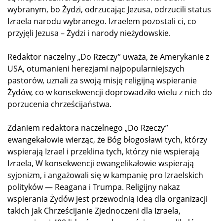
wybranym, bo Żydzi, odrzucając Jezusa, odrzucili status
Izraela narodu wybranego. Izraelem pozostali ci, co
przyjęli Jezusa – Żydzi i narody nieżydowskie.
Redaktor naczelny „Do Rzeczy” uważa, że Amerykanie z
USA, otumanieni herezjami najpopularniejszych
pastorów, uznali za swoją misję religijną wspieranie
Żydów, co w konsekwencji doprowadziło wielu z nich do
porzucenia chrześcijaństwa.
Zdaniem redaktora naczelnego „Do Rzeczy”
ewangekałowie wierząc, że Bóg błogosławi tych, którzy
wspierają Izrael i przeklina tych, którzy nie wspierają
Izraela, W konsekwencji ewangelikałowie wspierają
syjonizm, i angażowali się w kampanię pro Izraelskich
polityków — Reagana i Trumpa. Religijny nakaz
wspierania Żydów jest przewodnią ideą dla organizacji
takich jak Chrześcijanie Zjednoczeni dla Izraela,