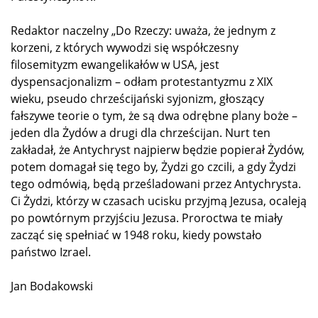
Redaktor naczelny „Do Rzeczy: uważa, że jednym z
korzeni, z których wywodzi się współczesny
filosemityzm ewangelikałów w USA, jest
dyspensacjonalizm – odłam protestantyzmu z XIX
wieku, pseudo chrześcijański syjonizm, głoszący
fałszywe teorie o tym, że są dwa odrębne plany boże –
jeden dla Żydów a drugi dla chrześcijan. Nurt ten
zakładał, że Antychryst najpierw będzie popierał Żydów,
potem domagał się tego by, Żydzi go czcili, a gdy Żydzi
tego odmówią, będą prześladowani przez Antychrysta.
Ci Żydzi, którzy w czasach ucisku przyjmą Jezusa, ocaleją
po powtórnym przyjściu Jezusa. Proroctwa te miały
zacząć się spełniać w 1948 roku, kiedy powstało
państwo Izrael.
Jan Bodakowski