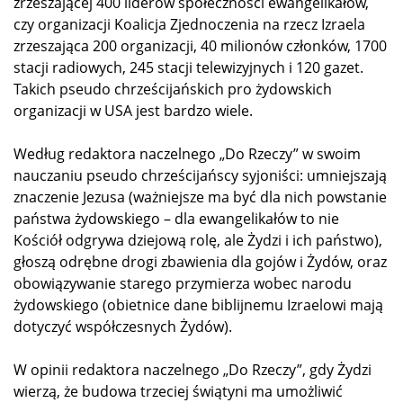
zrzeszającej 400 liderów społeczności ewangelikałów,
czy organizacji Koalicja Zjednoczenia na rzecz Izraela
zrzeszająca 200 organizacji, 40 milionów członków, 1700
stacji radiowych, 245 stacji telewizyjnych i 120 gazet.
Takich pseudo chrześcijańskich pro żydowskich
organizacji w USA jest bardzo wiele.
Według redaktora naczelnego „Do Rzeczy” w swoim
nauczaniu pseudo chrześcijańscy syjoniści: umniejszają
znaczenie Jezusa (ważniejsze ma być dla nich powstanie
państwa żydowskiego – dla ewangelikałów to nie
Kościół odgrywa dziejową rolę, ale Żydzi i ich państwo),
głoszą odrębne drogi zbawienia dla gojów i Żydów, oraz
obowiązywanie starego przymierza wobec narodu
żydowskiego (obietnice dane biblijnemu Izraelowi mają
dotyczyć współczesnych Żydów).
W opinii redaktora naczelnego „Do Rzeczy”, gdy Żydzi
wierzą, że budowa trzeciej świątyni ma umożliwić