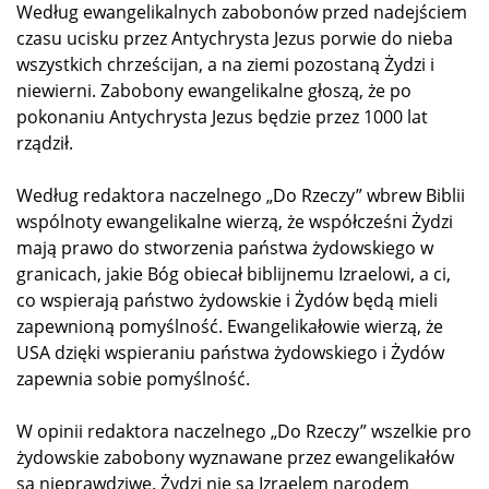
Według ewangelikalnych zabobonów przed nadejściem
czasu ucisku przez Antychrysta Jezus porwie do nieba
wszystkich chrześcijan, a na ziemi pozostaną Żydzi i
niewierni. Zabobony ewangelikalne głoszą, że po
pokonaniu Antychrysta Jezus będzie przez 1000 lat
rządził.
Według redaktora naczelnego „Do Rzeczy” wbrew Biblii
wspólnoty ewangelikalne wierzą, że współcześni Żydzi
mają prawo do stworzenia państwa żydowskiego w
granicach, jakie Bóg obiecał biblijnemu Izraelowi, a ci,
co wspierają państwo żydowskie i Żydów będą mieli
zapewnioną pomyślność. Ewangelikałowie wierzą, że
USA dzięki wspieraniu państwa żydowskiego i Żydów
zapewnia sobie pomyślność.
W opinii redaktora naczelnego „Do Rzeczy” wszelkie pro
żydowskie zabobony wyznawane przez ewangelikałów
są nieprawdziwe. Żydzi nie są Izraelem narodem