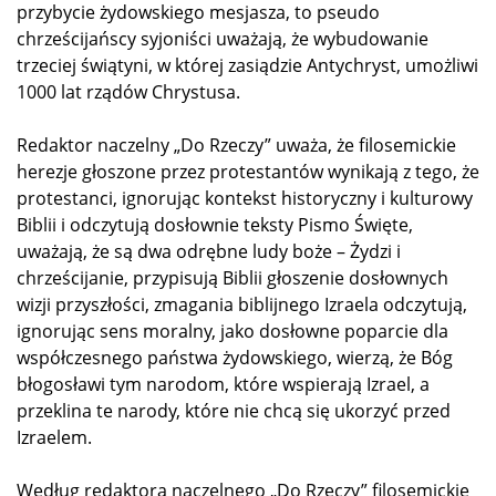
przybycie żydowskiego mesjasza, to pseudo
chrześcijańscy syjoniści uważają, że wybudowanie
trzeciej świątyni, w której zasiądzie Antychryst, umożliwi
1000 lat rządów Chrystusa.
Redaktor naczelny „Do Rzeczy” uważa, że filosemickie
herezje głoszone przez protestantów wynikają z tego, że
protestanci, ignorując kontekst historyczny i kulturowy
Biblii i odczytują dosłownie teksty Pismo Święte,
uważają, że są dwa odrębne ludy boże – Żydzi i
chrześcijanie, przypisują Biblii głoszenie dosłownych
wizji przyszłości, zmagania biblijnego Izraela odczytują,
ignorując sens moralny, jako dosłowne poparcie dla
współczesnego państwa żydowskiego, wierzą, że Bóg
błogosławi tym narodom, które wspierają Izrael, a
przeklina te narody, które nie chcą się ukorzyć przed
Izraelem.
Według redaktora naczelnego „Do Rzeczy” filosemickie