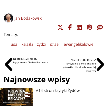
Jan Bodakowski
Tematy:
usa
książki
żydzi
izrael
ewangelikałowie
Naczelny „Do Rzeczy”
Naczelny „Do Rzeczy”
krytycznie o Chabad Lubawicz
krytycznie o mesjanizmie
żydowskim i budowie trzeciej
świątyni
Najnowsze wpisy
614 stron krytyki Żydów