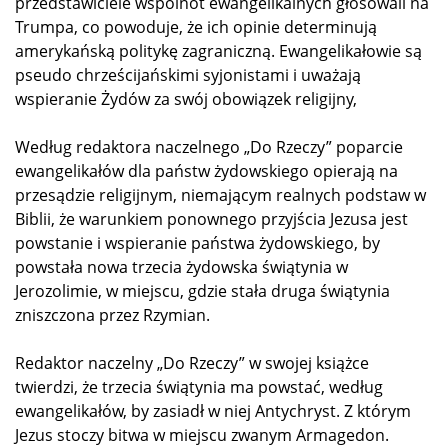
przedstawiciele wspólnot ewangelikalnych głosowali na
Trumpa, co powoduje, że ich opinie determinują
amerykańską politykę zagraniczną. Ewangelikałowie są
pseudo chrześcijańskimi syjonistami i uważają
wspieranie Żydów za swój obowiązek religijny,
Według redaktora naczelnego „Do Rzeczy” poparcie
ewangelikałów dla państw żydowskiego opierają na
przesądzie religijnym, niemającym realnych podstaw w
Biblii, że warunkiem ponownego przyjścia Jezusa jest
powstanie i wspieranie państwa żydowskiego, by
powstała nowa trzecia żydowska świątynia w
Jerozolimie, w miejscu, gdzie stała druga świątynia
zniszczona przez Rzymian.
Redaktor naczelny „Do Rzeczy” w swojej książce
twierdzi, że trzecia świątynia ma powstać, według
ewangelikałów, by zasiadł w niej Antychryst. Z którym
Jezus stoczy bitwa w miejscu zwanym Armagedon.