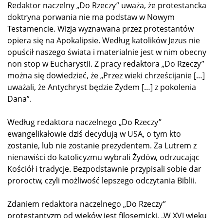
Redaktor naczelny „Do Rzeczy” uważa, że protestancka
doktryna porwania nie ma podstaw w Nowym
Testamencie. Wizja wyznawana przez protestantów
opiera się na Apokalipsie. Według katolików Jezus nie
opuścił naszego świata i materialnie jest w nim obecny
non stop w Eucharystii. Z pracy redaktora „Do Rzeczy”
można się dowiedzieć, że „Przez wieki chrześcijanie […]
uważali, że Antychryst będzie Żydem […] z pokolenia
Dana”.
Według redaktora naczelnego „Do Rzeczy”
ewangelikałowie dziś decydują w USA, o tym kto
zostanie, lub nie zostanie prezydentem. Za Lutrem z
nienawiści do katolicyzmu wybrali Żydów, odrzucając
Kościół i tradycje. Bezpodstawnie przypisali sobie dar
proroctw, czyli możliwość lepszego odczytania Biblii.
Zdaniem redaktora naczelnego „Do Rzeczy”
protestantyzm od wieków jest filosemicki. „W XVI wieku