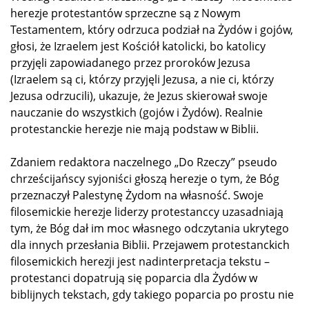
herezje protestantów sprzeczne są z Nowym
Testamentem, który odrzuca podział na Żydów i gojów,
głosi, że Izraelem jest Kościół katolicki, bo katolicy
przyjęli zapowiadanego przez proroków Jezusa
(Izraelem są ci, którzy przyjęli Jezusa, a nie ci, którzy
Jezusa odrzucili), ukazuje, że Jezus skierował swoje
nauczanie do wszystkich (gojów i Żydów). Realnie
protestanckie herezje nie mają podstaw w Biblii.
Zdaniem redaktora naczelnego „Do Rzeczy” pseudo
chrześcijańscy syjoniści głoszą herezje o tym, że Bóg
przeznaczył Palestynę Żydom na własność. Swoje
filosemickie herezje liderzy protestanccy uzasadniają
tym, że Bóg dał im moc własnego odczytania ukrytego
dla innych przesłania Biblii. Przejawem protestanckich
filosemickich herezji jest nadinterpretacja tekstu –
protestanci dopatrują się poparcia dla Żydów w
biblijnych tekstach, gdy takiego poparcia po prostu nie