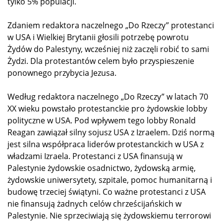
tylko 5% populacji.
Zdaniem redaktora naczelnego „Do Rzeczy” protestanci
w USA i Wielkiej Brytanii głosili potrzebę powrotu
Żydów do Palestyny, wcześniej niż zaczęli robić to sami
Żydzi. Dla protestantów celem było przyspieszenie
ponownego przybycia Jezusa.
Według redaktora naczelnego „Do Rzeczy” w latach 70
XX wieku powstało protestanckie pro żydowskie lobby
polityczne w USA. Pod wpływem tego lobby Ronald
Reagan zawiązał silny sojusz USA z Izraelem. Dziś normą
jest silna współpraca liderów protestanckich w USA z
władzami Izraela. Protestanci z USA finansują w
Palestynie żydowskie osadnictwo, żydowską armię,
żydowskie uniwersytety, szpitale, pomoc humanitarną i
budowę trzeciej świątyni. Co ważne protestanci z USA
nie finansują żadnych celów chrześcijańskich w
Palestynie. Nie sprzeciwiają się żydowskiemu terrorowi