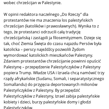
wobec chrześcijan w Palestynie.
W opinii redaktora naczelnego „Do Rzeczy” dla
protestantów nie ma znaczenia los palestyńskich
chrześcijan (katolików i prawosławnych). Wynika to z
tego, że protestanci odrzucili całą tradycję
chrześcijańską i zastąpili ja filosemityzmem. Dzieje się
tak, choć Ziemia Święta do czasu najazdu Persów była
katolicka – perscy najeźdźcy pozwolili Żydom
wymordować katolickich mieszkańców Palestyny.
Zdaniem protestantów chrześcijanie powinni opuścić
Palestynę – przepędzenie Palestyńczyków z Palestyny
popiera Trump. Władze USA i Izraela chcą namówić trzy
rządy afrykańskie (Sudanu, Somali, i separatystycznego
Somallandu) do przyjęcia deportowanych milionów
Palestyńczyków z Palestyny. By przepędzić
Palestyńczyków z Palestyny, Izrael zabija palestyńskie
kobiety i dzieci, burzy palestyńskie domy i głodzi
Palestyńczyków.