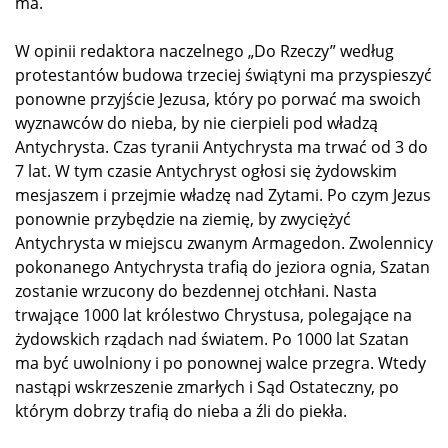
ma.
W opinii redaktora naczelnego „Do Rzeczy” według
protestantów budowa trzeciej świątyni ma przyspieszyć
ponowne przyjście Jezusa, który po porwać ma swoich
wyznawców do nieba, by nie cierpieli pod władzą
Antychrysta. Czas tyranii Antychrysta ma trwać od 3 do
7 lat. W tym czasie Antychryst ogłosi się żydowskim
mesjaszem i przejmie władzę nad Zytami. Po czym Jezus
ponownie przybędzie na ziemię, by zwyciężyć
Antychrysta w miejscu zwanym Armagedon. Zwolennicy
pokonanego Antychrysta trafią do jeziora ognia, Szatan
zostanie wrzucony do bezdennej otchłani. Nasta
trwające 1000 lat królestwo Chrystusa, polegające na
żydowskich rządach nad światem. Po 1000 lat Szatan
ma być uwolniony i po ponownej walce przegra. Wtedy
nastąpi wskrzeszenie zmarłych i Sąd Ostateczny, po
którym dobrzy trafią do nieba a źli do piekła.