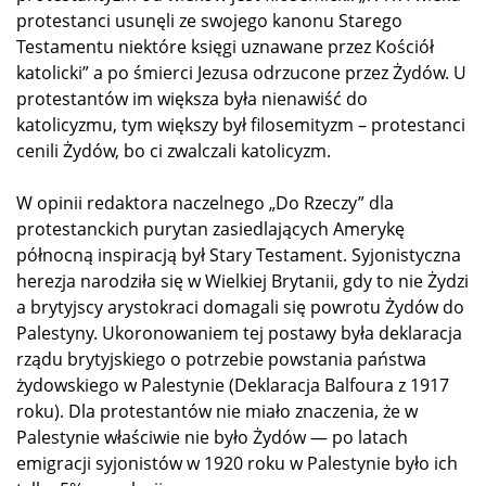
protestanci usunęli ze swojego kanonu Starego
Testamentu niektóre księgi uznawane przez Kościół
katolicki” a po śmierci Jezusa odrzucone przez Żydów. U
protestantów im większa była nienawiść do
katolicyzmu, tym większy był filosemityzm – protestanci
cenili Żydów, bo ci zwalczali katolicyzm.
W opinii redaktora naczelnego „Do Rzeczy” dla
protestanckich purytan zasiedlających Amerykę
północną inspiracją był Stary Testament. Syjonistyczna
herezja narodziła się w Wielkiej Brytanii, gdy to nie Żydzi
a brytyjscy arystokraci domagali się powrotu Żydów do
Palestyny. Ukoronowaniem tej postawy była deklaracja
rządu brytyjskiego o potrzebie powstania państwa
żydowskiego w Palestynie (Deklaracja Balfoura z 1917
roku). Dla protestantów nie miało znaczenia, że w
Palestynie właściwie nie było Żydów — po latach
emigracji syjonistów w 1920 roku w Palestynie było ich