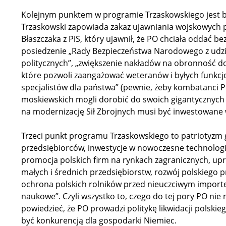
Kolejnym punktem w programie Trzaskowskiego jest b
Trzaskowski zapowiada zakaz ujawniania wojskowych p
Błaszczaka z PiS, który ujawnił, że PO chciała oddać bez
posiedzenie „Rady Bezpieczeństwa Narodowego z udzia
politycznych”, „zwiększenie nakładów na obronność d
które pozwoli zaangażować weteranów i byłych funkcjo
specjalistów dla państwa” (pewnie, żeby kombatanci 
moskiewskich mogli dorobić do swoich gigantycznych
na modernizację Sił Zbrojnych musi być inwestowane 
Trzeci punkt programu Trzaskowskiego to patriotyzm g
przedsiębiorców, inwestycje w nowoczesne technolog
promocja polskich firm na rynkach zagranicznych, up
małych i średnich przedsiębiorstw, rozwój polskiego 
ochrona polskich rolników przed nieuczciwym importe
naukowe”. Czyli wszystko to, czego do tej pory PO nie
powiedzieć, że PO prowadzi politykę likwidacji polski
być konkurencją dla gospodarki Niemiec.