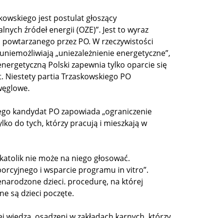
owskiego jest postulat głoszący
nych źródeł energii (OZE)”. Jest to wyraz
i powtarzanego przez PO. W rzeczywistości
i uniemożliwiają „uniezależnienie energetyczne”,
energetyczną Polski zapewnia tylko oparcie się
t. Niestety partia Trzaskowskiego PO
węglowe.
iego kandydat PO zapowiada „ograniczenie
lko do tych, którzy pracują i mieszkają w
katolik nie może na niego głosować.
orcyjnego i wsparcie programu in vitro”.
narodzone dzieci. procedurę, na której
e są dzieci poczęte.
ej wiedzą, osadzeni w zakładach karnych, którzy