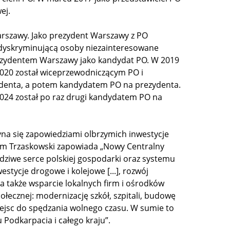
ej.
rszawy. Jako prezydent Warszawy z PO
 dyskryminującą osoby niezainteresowane
ezydentem Warszawy jako kandydat PO. W 2019
2020 został wiceprzewodniczącym PO i
ydenta, a potem kandydatem PO na prezydenta.
2024 został po raz drugi kandydatem PO na
na się zapowiedziami olbrzymich inwestycje
m Trzaskowski zapowiada „Nowy Centralny
dziwe serce polskiej gospodarki oraz systemu
stycje drogowe i kolejowe [...], rozwój
 także wsparcie lokalnych firm i ośrodków
ołecznej: modernizację szkół, szpitali, budowę
ejsc do spędzania wolnego czasu. W sumie to
u Podkarpacia i całego kraju”.