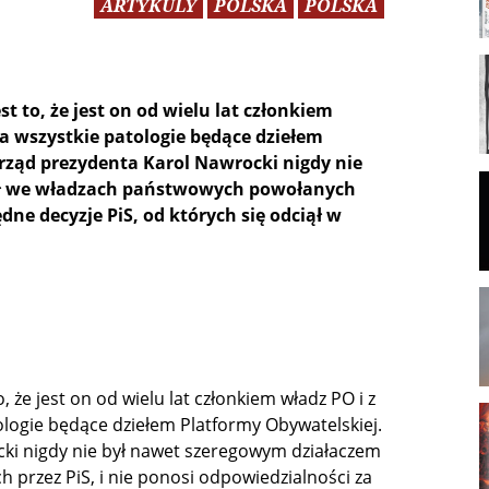
ARTYKULY
POLSKA
POLSKA
to, że jest on od wielu lat członkiem
za wszystkie patologie będące dziełem
urząd prezydenta Karol Nawrocki nigdy nie
dał we władzach państwowych powołanych
ędne decyzje PiS, od których się odciął w
że jest on od wielu lat członkiem władz PO i z
ologie będące dziełem Platformy Obywatelskiej.
cki nigdy nie był nawet szeregowym działaczem
 przez PiS, i nie ponosi odpowiedzialności za