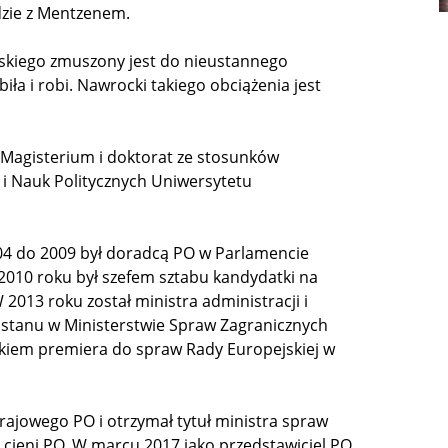
adzie z Mentzenem.
kiego zmuszony jest do nieustannego
ła i robi. Nawrocki takiego obciążenia jest
). Magisterium i doktorat ze stosunków
i Nauk Politycznych Uniwersytetu
004 do 2009 był doradcą PO w Parlamencie
2010 roku był szefem sztabu kandydatki na
013 roku został ministra administracji i
m stanu w Ministerstwie Spraw Zagranicznych
kiem premiera do spraw Rady Europejskiej w
rajowego PO i otrzymał tytuł ministra spraw
cieni PO. W marcu 2017 jako przedstawiciel PO