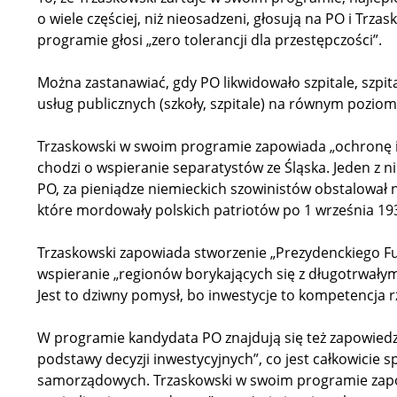
o wiele częściej, niż nieosadzeni, głosują na PO i Trz
programie głosi „zero tolerancji dla przestępczości”.
Można zastanawiać, gdy PO likwidowało szpitale, szpit
usług publicznych (szkoły, szpitale) na równym pozio
Trzaskowski w swoim programie zapowiada „ochronę i
chodzi o wspieranie separatystów ze Śląska. Jeden z n
PO, za pieniądze niemieckich szowinistów obstalował n
które mordowały polskich patriotów po 1 września 19
Trzaskowski zapowiada stworzenie „Prezydenckiego F
wspieranie „regionów borykających się z długotrwały
Jest to dziwny pomysł, bo inwestycje to kompetencja r
W programie kandydata PO znajdują się też zapowiedzi
podstawy decyzji inwestycyjnych”, co jest całkowicie 
samorządowych. Trzaskowski w swoim programie zapow