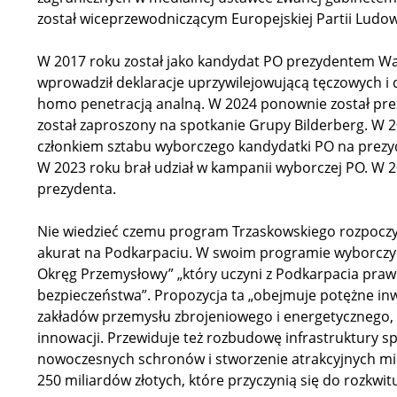
został wiceprzewodniczącym Europejskiej Partii Ludow
W 2017 roku został jako kandydat PO prezydentem Wa
wprowadził deklaracje uprzywilejowującą tęczowych i
homo penetracją analną. W 2024 ponownie został pr
został zaproszony na spotkanie Grupy Bilderberg. W 
członkiem sztabu wyborczego kandydatki PO na prez
W 2023 roku brał udział w kampanii wyborczej PO. W 
prezydenta.
Nie wiedzieć czemu program Trzaskowskiego rozpoczy
akurat na Podkarpaciu. W swoim programie wyborczy
Okręg Przemysłowy” „który uczyni z Podkarpacia praw
bezpieczeństwa”. Propozycja ta „obejmuje potężne inwe
zakładów przemysłu zbrojeniowego i energetycznego, a
innowacji. Przewiduje też rozbudowę infrastruktury sp
nowoczesnych schronów i stworzenie atrakcyjnych mi
250 miliardów złotych, które przyczynią się do rozkwit