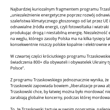
Najbardziej kuriozalnym fragmentem programu Trzask
„uniezależnienie energetyczne poprzez rozwój odnawial
szaleństwa klimatycznego głoszonego od lat przez UE 
odnawialne źródła energii, czyli fotowoltaika i wiatrak
produkując drogą i niestabilną energię. Niezależność 
na węglu, którego zasoby Polska ma na kilka tysięcy la
konsekwentnie niszczy polskie kopalnie i elektrownie 
W czwartej części króciutkiego programu Trzaskowsk
świadczenia 800+ dla obywateli i obywatelek Ukrainy ty
Polsce”.
Z programu Trzaskowskiego jednoznacznie wynika, że 
Trzaskowski zapowiada bowiem „liberalizacje prawa ab
Trzaskowski chce, by łatwiej można było mordować nie
zarabiają globalne koncerny, podczas której mordowan
To, że Trzaskowski żartuje w swoim programie, najlepi