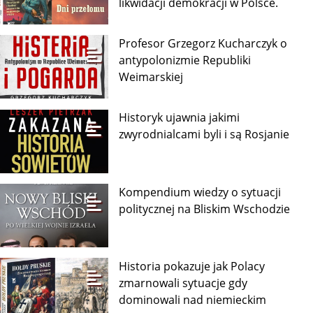
likwidacji demokracji w Polsce.
Profesor Grzegorz Kucharczyk o
antypolonizmie Republiki
Weimarskiej
Historyk ujawnia jakimi
zwyrodnialcami byli i są Rosjanie
Kompendium wiedzy o sytuacji
politycznej na Bliskim Wschodzie
Historia pokazuje jak Polacy
zmarnowali sytuacje gdy
dominowali nad niemieckim