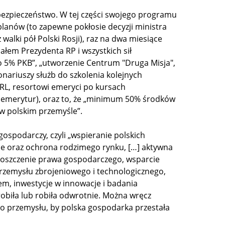
ezpieczeństwo. W tej części swojego programu
lanów (to zapewne pokłosie decyzji ministra
 walki pół Polski Rosji), raz na dwa miesiące
łem Prezydenta RP i wszystkich sił
o 5% PKB”, „utworzenie Centrum "Druga Misja",
nariuszy służb do szkolenia kolejnych
PRL, resortowi emeryci po kursach
 emerytur), oraz to, że „minimum 50% środków
w polskim przemyśle”.
ospodarczy, czyli „wspieranie polskich
ie oraz ochrona rodzimego rynku, […] aktywna
roszczenie prawa gospodarczego, wsparcie
przemysłu zbrojeniowego i technologicznego,
m, inwestycje w innowacje i badania
 robiła lub robiła odwrotnie. Można wręcz
ego przemysłu, by polska gospodarka przestała