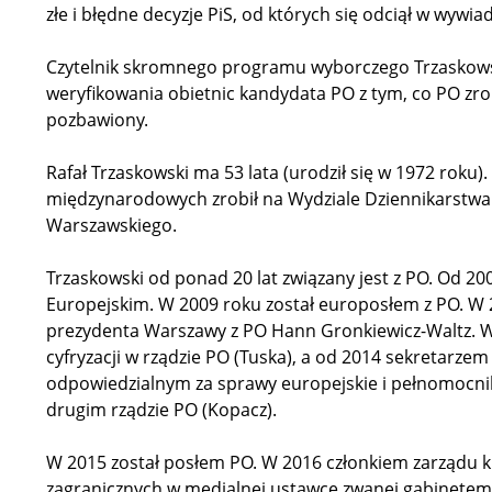
złe i błędne decyzje PiS, od których się odciął w wywi
Czytelnik skromnego programu wyborczego Trzaskows
weryfikowania obietnic kandydata PO z tym, co PO zrobi
pozbawiony.
Rafał Trzaskowski ma 53 lata (urodził się w 1972 roku
międzynarodowych zrobił na Wydziale Dziennikarstwa 
Warszawskiego.
Trzaskowski od ponad 20 lat związany jest z PO. Od 2
Europejskim. W 2009 roku został europosłem z PO. W 
prezydenta Warszawy z PO Hann Gronkiewicz-Waltz. W 2
cyfryzacji w rządzie PO (Tuska), a od 2014 sekretarze
odpowiedzialnym za sprawy europejskie i pełnomocni
drugim rządzie PO (Kopacz).
W 2015 został posłem PO. W 2016 członkiem zarządu k
zagranicznych w medialnej ustawce zwanej gabinetem 