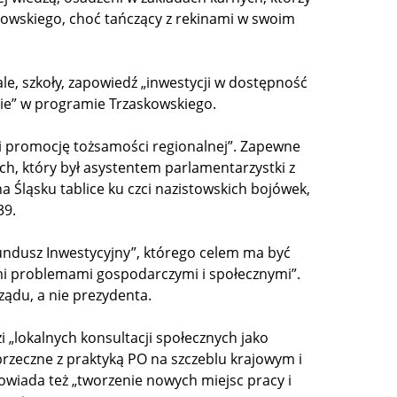
askowskiego, choć tańczący z rekinami w swoim
ale, szkoły, zapowiedź „inwestycji w dostępność
mie” w programie Trzaskowskiego.
 promocję tożsamości regionalnej”. Zapewne
ich, który był asystentem parlamentarzystki z
a Śląsku tablice ku czci nazistowskich bojówek,
39.
undusz Inwestycyjny”, którego celem ma być
mi problemami gospodarczymi i społecznymi”.
ządu, a nie prezydenta.
 „lokalnych konsultacji społecznych jako
sprzeczne z praktyką PO na szczeblu krajowym i
iada też „tworzenie nowych miejsc pracy i